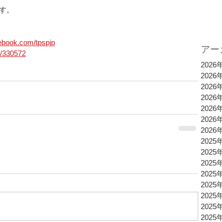
す。 
ebook.com/tpspjp
アー
p/330572
2026
2026
2026
2026
2026
2026
2026
2025
2025
2025
2025
2025
2025
2025
2025