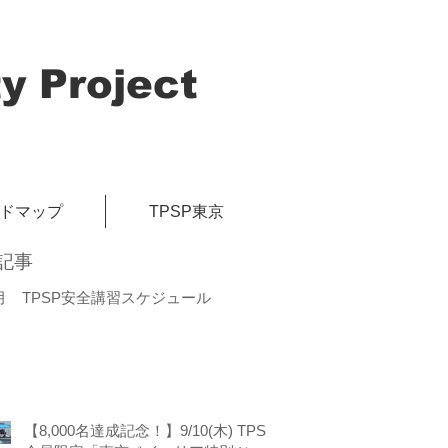
y Project
イドマップ
TPSP東京
記事
月 TPSP安全講習スケジュール
【8,000名達成記念！】9/10(木) TPSP