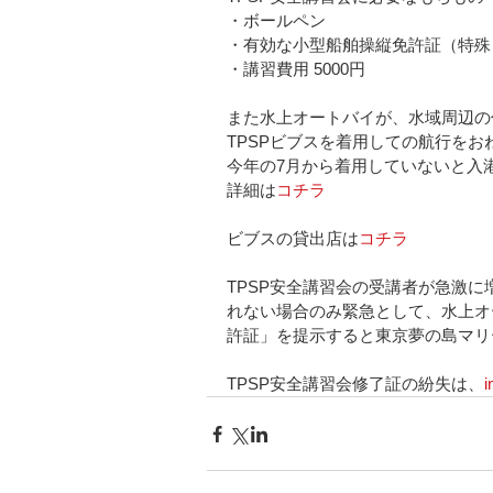
・ボールペン
・有効な小型船舶操縦免許証（特殊
・講習費用 5000円
また水上オートバイが、水域周辺の
TPSPビブスを着用しての航行をお
今年の7月から着用していないと入
詳細は
コチラ
ビブスの貸出店は
コチラ
TPSP安全講習会の受講者が急激に
れない場合のみ緊急として、水上オ
許証」を提示すると東京夢の島マリ
TPSP安全講習会修了証の紛失は、
i