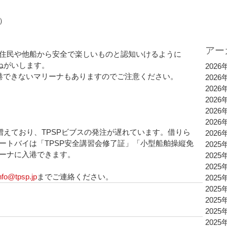
）
アー
住民や他船から安全で楽しいものと認知いけるように
ねがいします。
2026
港できないマリーナもありますのでご注意ください。
2026
2026
2026
2026
2026
増えており、TPSPビブスの発注が遅れています。借りら
2026
ートバイは「TPSP安全講習会修了証」「小型船舶操縦免
2025
ーナに入港できます。
2025
2025
nfo@tpsp.jp
までご連絡ください。
2025
2025
2025
2025
2025