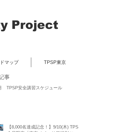
y Project
イドマップ
TPSP東京
記事
月 TPSP安全講習スケジュール
【8,000名達成記念！】9/10(木) TPSP