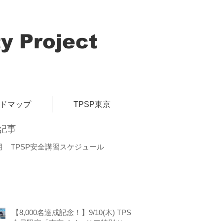
y Project
イドマップ
TPSP東京
記事
月 TPSP安全講習スケジュール
【8,000名達成記念！】9/10(木) TPSP