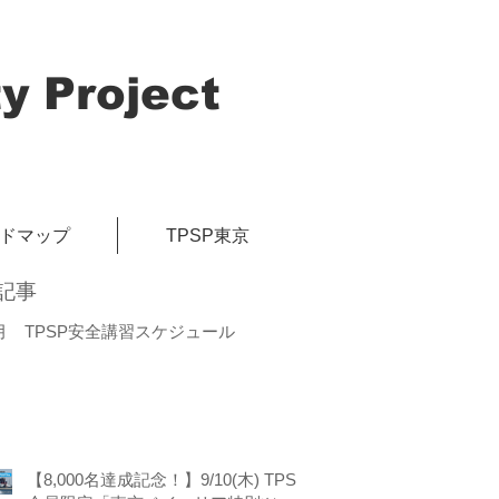
y Project
イドマップ
TPSP東京
記事
月 TPSP安全講習スケジュール
【8,000名達成記念！】9/10(木) TPSP