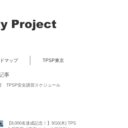
y Project
イドマップ
TPSP東京
記事
月 TPSP安全講習スケジュール
【8,000名達成記念！】9/10(木) TPSP