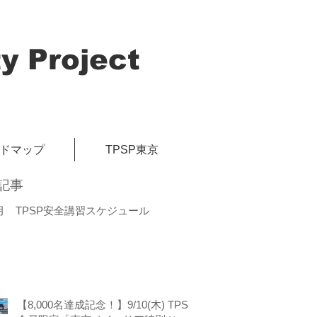
y Project
イドマップ
TPSP東京
記事
月 TPSP安全講習スケジュール
【8,000名達成記念！】9/10(木) TPSP