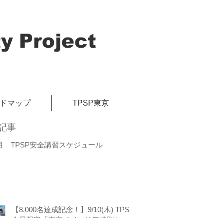
y Project
イドマップ
TPSP東京
記事
月 TPSP安全講習スケジュール
【8,000名達成記念！】9/10(木) TPSP