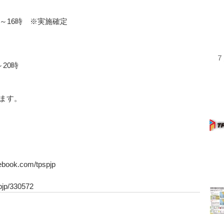
時～16時　※実施確定
７
～20時
ます。
book.com/tpspjp
jp/330572