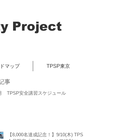
y Project
イドマップ
TPSP東京
記事
月 TPSP安全講習スケジュール
【8,000名達成記念！】9/10(木) TPSP