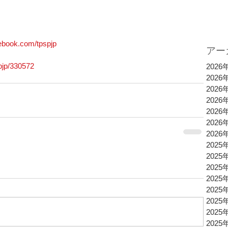
ebook.com/tpspjp
アー
pjp/330572
2026
2026
2026
2026
2026
2026
2026
2025
2025
2025
2025
2025
2025
2025
2025