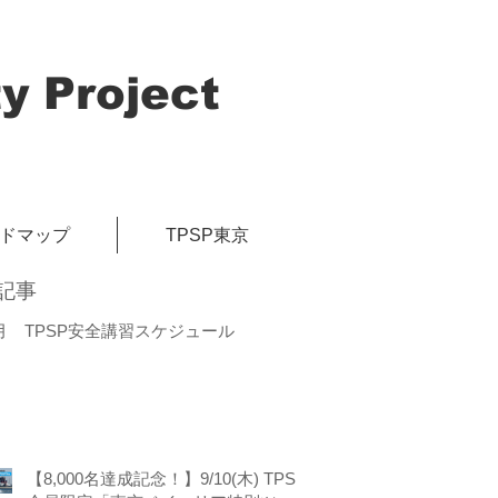
y Project
イドマップ
TPSP東京
記事
月 TPSP安全講習スケジュール
【8,000名達成記念！】9/10(木) TPSP