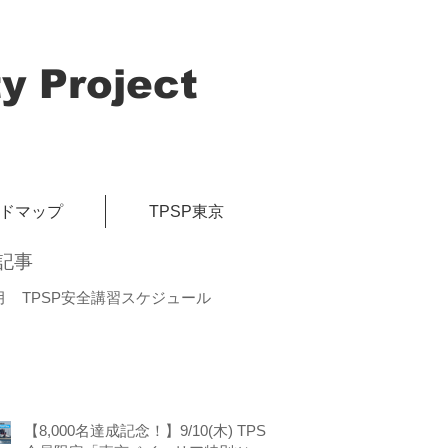
y Project
イドマップ
TPSP東京
記事
月 TPSP安全講習スケジュール
【8,000名達成記念！】9/10(木) TPSP