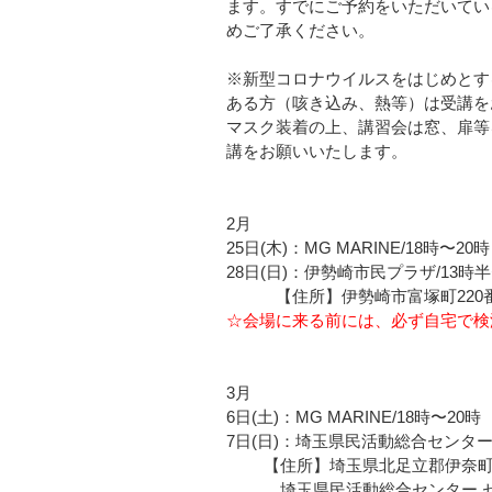
ます。すでにご予約をいただいてい
めご了承ください。  
※新型コロナウイルスをはじめとす
ある方（咳き込み、熱等）は受講を
マスク装着の上、講習会は窓、扉等
講をお願いいたします。
2月
25日(木)：MG MARINE/18時〜20時
28日(日)：伊勢崎市民プラザ/13時半
　　　【住所】伊勢崎市富塚町220番
☆会場に来る前には、必ず自宅で検
3月
6日(土)：MG MARINE/18時〜20時 
7日(日)：埼玉県民活動総合センター/
　 　【住所】埼玉県北足立郡伊奈町内
　 　　埼玉県民活動総合センター 