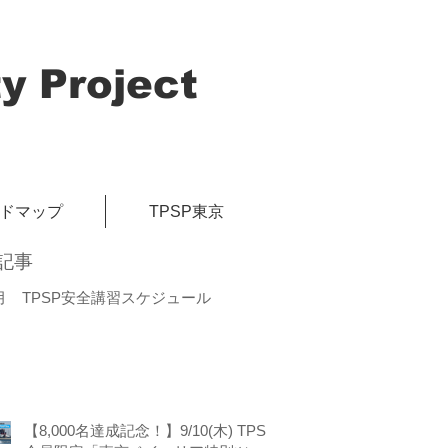
y Project
イドマップ
TPSP東京
記事
月 TPSP安全講習スケジュール
【8,000名達成記念！】9/10(木) TPSP