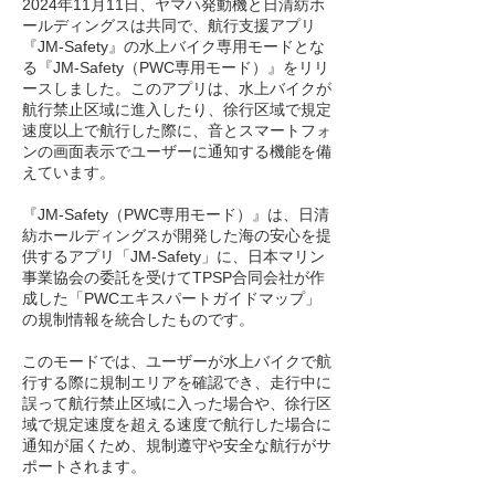
2024年11月11日、ヤマハ発動機と日清紡ホ
ールディングスは共同で、航行支援アプリ
『JM-Safety』の水上バイク専用モードとな
る『JM-Safety（PWC専用モード）』をリリ
ースしました。このアプリは、水上バイクが
航行禁止区域に進入したり、徐行区域で規定
速度以上で航行した際に、音とスマートフォ
ンの画面表示でユーザーに通知する機能を備
えています。
『JM-Safety（PWC専用モード）』は、日清
紡ホールディングスが開発した海の安心を提
供するアプリ「JM-Safety」に、日本マリン
事業協会の委託を受けてTPSP合同会社が作
成した「PWCエキスパートガイドマップ」
の規制情報を統合したものです。
このモードでは、ユーザーが水上バイクで航
行する際に規制エリアを確認でき、走行中に
誤って航行禁止区域に入った場合や、徐行区
域で規定速度を超える速度で航行した場合に
通知が届くため、規制遵守や安全な航行がサ
ポートされます。