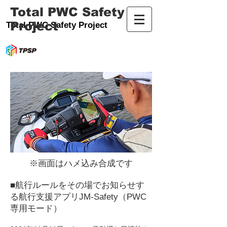
Total PWC Safety
Project
Total PWC Safety Project
※画面はハメ込み合成です
■
航行ルールをその場でお知らせす
る航行支援アプリJM-Safety（PWC
専用モード）