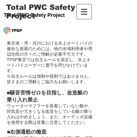
Total PWC Safety
Project
Total PWC Safety Project
東京港・湾・河川における水上オートバイの
健全な発展のためには、他の水域利用者や周
辺住民の方々のご理解が必要不可欠です。
TPSP東京では自主ルールを策定し、水上オ
ートバイユーザーに遵守を呼びかけていま
す。
※自主ルールは強制や規制ではありません。
皆さまのご理解とご協力をお願いします。
■騒音苦情ゼロを目指し、改造艇の
乗り入れ禁止
ウォーターマフラーを装着していない艇や、
排気音が大きくなる改造をしている艇の乗り
入れはやめましょう。また、オーディオ設備
を使用する際は音量に注意してください。
■右側通航の徹底