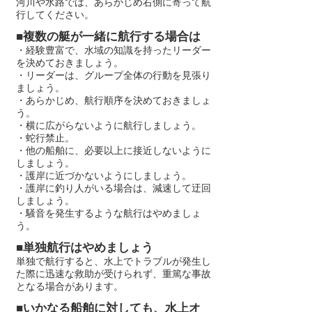
河川や水路では、あらかじめ右側に寄って航
行してください。
■複数の艇が一緒に航行する場合は
・経験豊富で、水域の知識を持ったリーダー
を決めておきましょう。
・リーダーは、グループ全体の行動を見張り
ましょう。
・あらかじめ、航行順序を決めておきましょ
う。
・横に広がらないように航行しましょう。
・蛇行禁止。
・他の船舶に、必要以上に接近しないように
しましょう。
・護岸に近づかないようにしましょう。
・護岸に釣り人がいる場合は、減速して迂回
しましょう。
・騒音を発生するような航行はやめましょ
う。
■単独航行はやめましょう
単独で航行すると、水上でトラブルが発生し
た際に迅速な救助が受けられず、重篤な事故
となる場合があります。
■いかなる船舶に対しても、水上オ