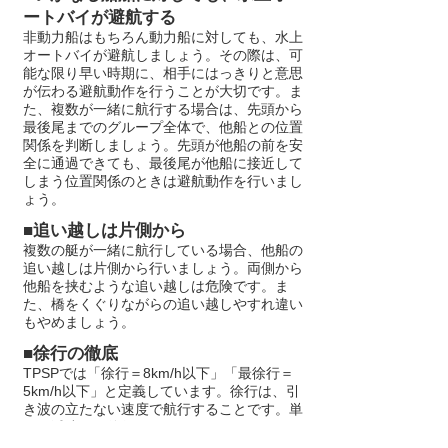
ートバイが避航する
非動力船はもちろん動力船に対しても、水上
オートバイが避航しましょう。その際は、可
能な限り早い時期に、相手にはっきりと意思
が伝わる避航動作を行うことが大切です。ま
た、複数が一緒に航行する場合は、先頭から
最後尾までのグループ全体で、他船との位置
関係を判断しましょう。先頭が他船の前を安
全に通過できても、最後尾が他船に接近して
しまう位置関係のときは避航動作を行いまし
ょう。
■追い越しは片側から
複数の艇が一緒に航行している場合、他船の
追い越しは片側から行いましょう。両側から
他船を挟むような追い越しは危険です。ま
た、橋をくぐりながらの追い越しやすれ違い
もやめましょう。
■徐行の徹底
TPSPでは「徐行＝8km/h以下」「最徐行＝
5km/h以下」と定義しています。徐行は、引
き波の立たない速度で航行することです。単
なる減速は、徐行ではありません。