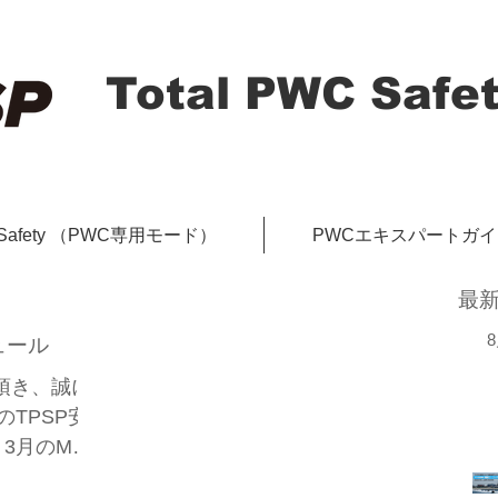
Total PWC Safet
-Safety （PWC専用モード）
PWCエキスパートガ
最
ュール
頂き、誠に
のTPSP安
3月のMG
残り1枠で