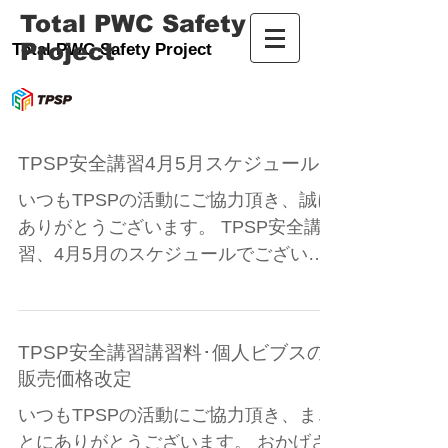
Total PWC Safety
Project
Total PWC Safety Project
TPSP安全講習4月5月スケジュール
いつもTPSPの活動にご協力頂き、誠に
ありがとうございます。 TPSP安全講
習、4月5月のスケジュールでございま
す。 6月以降の講習は受講料、個人ビ
ブス料が改定いたします。 ※こちらを
ご覧ください。 ご都合よろしい日程で
TPSP安全講習講習料･個人ビブスの
ご予約をお願い致します。...
販売価格改定
いつもTPSPの活動にご協力頂き、まこ
とにありがとうございます。 おかげさ