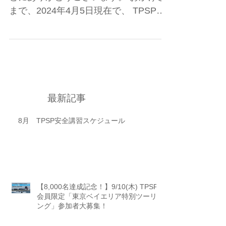
まで、2024年4月5日現在で、 TPSPの
受講者も延べ6,926名を超えました。 明
石市の事件や淡路島の事故以来、私た
ちは航行者に安全なルールを守ってい
ただくために、 業界全体で協力してき
ました。...
最新記事
8月 TPSP安全講習スケジュール
【8,000名達成記念！】9/10(木) TPSP
会員限定「東京ベイエリア特別ツーリ
ング」参加者大募集！