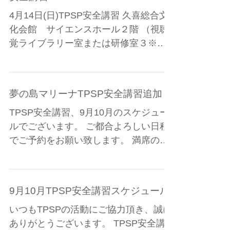
【申し込み方法】4月14日(日)TPSP
せん。...
安全講習
4月14日(日)TPSP安全講習 久喜総合文
化会館 サイエンスホール２階 （視聴
覚ライブラリー室または研修室３※決
定次第HPにて掲載） 現在TPSPの講習
では、会場で現金のみのお支払いとな
っておりますが、 4月14日(日)の久喜総
夢の島マリーナTPSP安全講習追加
合文化会館での講習は事前支払いが必
須となりま...
TPSP安全講習、9月10月のスケジュー
ルでございます。 ご都合よろしい日程
でご予約をお願い致します。 満席の日
にちを予約サイトでクリックしても、
予約できません。 キャンセルの方が出
ますと、予約できるシステムとなって
9月10月TPSP安全講習スケジュール
おります。...