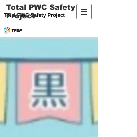
Total PWC Safety
Project
Total PWC Safety Project