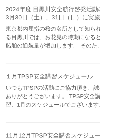
2024年度 目黒川安全航行啓発活動は
3月30日（土）、31日（日）に実施
東京都内屈指の桜の名所として知られ
る目黒川では、お花見の時期になると
船舶の通航量が増加します。 そのため
に例年、船舶の安全と周辺環境への配
慮を呼びかけるため、目黒川航行マナ
ー向上委員会（事務局：品川区）が主
１月TPSP安全講習スケジュール
体となり、目黒川安全航行啓発活動を
実施しています。...
いつもTPSPの活動にご協力頂き、誠に
ありがとうございます。 TPSP安全講
習、1月のスケジュールでございます。
ご都合よろしい日程でご予約をお願い
致します。 満席の日にちを予約サイト