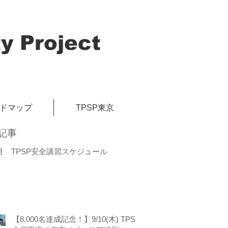
y Project
イドマップ
TPSP東京
記事
月 TPSP安全講習スケジュール
【8,000名達成記念！】9/10(木) TPSP