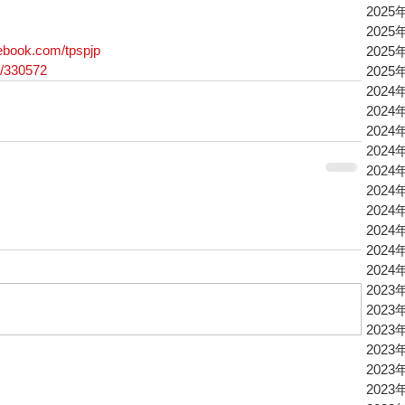
2025
2025
ebook.com/tpspjp
2025
p/330572
2025
2024
2024
2024
2024
2024
2024
2024
2024
2024
2024
2023
2023
2023
2023
2023
2023