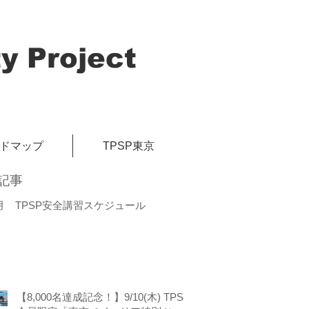
y Project
イドマップ
TPSP東京
記事
月 TPSP安全講習スケジュール
【8,000名達成記念！】9/10(木) TPSP